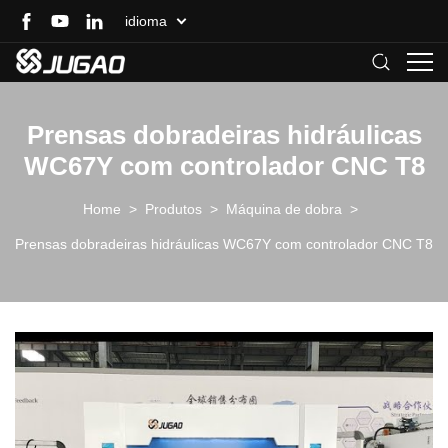
idioma
Prensas dobradeiras hidráulicas
WC67Y com controlador CNC T8
Home
>
Produtos
>
Máquina de dobra
>
Prensas dobradeiras hidráulicas WC67Y com controlador CNC T8